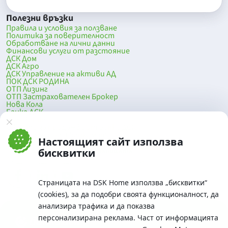
Полезни връзки
Правила и условия за ползване
Политика за поверителност
Обработване на лични данни
Финансови услуги от разстояние
ДСК Дом
ДСК Агро
ДСК Управление на активи АД
ПОК ДСК РОДИНА
ОТП Лизинг
ОТП Застрахователен Брокер
Нова Кола
Банка ДСК
DSK Mobile
Оферти за продажба от Банка ДСК
Клонова мрежа и банкомати
Настоящият сайт използва
До началото на страницата
бисквитки
Страницата на DSK Home използва „бисквитки“
(cookies), за да подобри своята функционалност, да
анализира трафика и да показва
персонализирана реклама. Част от информацията