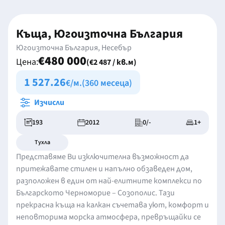
Къща, Югоизточна България
Югоизточна България, Несебър
€480 000
Цена:
(€2 487 / кв.м)
1 527.26
€/м.
(360 месеца)
Изчисли
193
2012
0/-
1+
Тухла
Представяме Ви изключителна възможност да
притежавате стилен и напълно обзаведен дом,
разположен в един от най-елитните комплекси по
Българското Черноморие – Созополис. Тази
прекрасна къща на калкан съчетава уют, комфорт и
неповторима морска атмосфера, превръщайки се