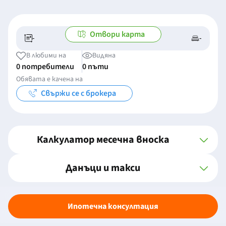
Отвори карта
-
-
-/-
-
В любими на
Видяна
0 потребители
0 пъти
Обявата е качена на
Свържи се с брокера
Калкулатор месечна вноска
Данъци и такси
Ипотечна консултация