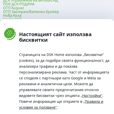
ДСК Управление на активи АД
ПОК ДСК РОДИНА
ОТП Лизинг
ОТП Застрахователен Брокер
Нова Кола
Банка ДСК
DSK Mobile
Оферти за продажба от Банка ДСК
Клонова мрежа и банкомати
Настоящият сайт използва
До началото на страницата
бисквитки
Страницата на DSK Home използва „бисквитки“
(cookies), за да подобри своята функционалност, да
анализира трафика и да показва
персонализирана реклама. Част от информацията
се споделя с партньори като Google и Meta за
рекламни и аналитични цели. Можете да
Телефон:
управлявате своите предпочитания относно
0700 10 375 / *2375
видовете бисквитки чрез опцията
„Настройки“
.
Aдрес:
Повече информация ще откриете в
„Правила и
Московска No.19 / ул. Г. Бенковски No. 5, София 1036
условия за ползване“
.
SWIFT/BIC: