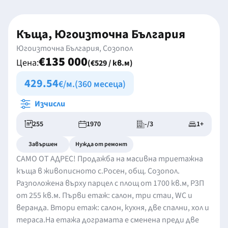
Къща, Югоизточна България
Югоизточна България, Созопол
€135 000
Цена:
(€529 / кв.м)
429.54
€/м.
(360 месеца)
Изчисли
255
1970
-/3
1+
Завършен
Нужда от ремонт
САМО ОТ АДРЕС! Продажба на масивна триетажна
къща в живописното с.Росен, общ. Созопол.
Разположена върху парцел с площ от 1700 кв.м, РЗП
от 255 кв.м. Първи етаж: салон, три стаи, WC и
веранда. Втори етаж: салон, кухня, две спални, хол и
тераса.На етажа дограмата е сменена преди две