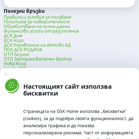
Полезни връзки
Правила и условия за ползване
Политика за поверителност
Обработване на лични данни
Финансови услуги от разстояние
ДСК Дом
ДСК Агро
ДСК Управление на активи АД
ПОК ДСК РОДИНА
ОТП Лизинг
ОТП Застрахователен Брокер
Нова Кола
Банка ДСК
DSK Mobile
Оферти за продажба от Банка ДСК
Клонова мрежа и банкомати
Настоящият сайт използва
До началото на страницата
бисквитки
Страницата на DSK Home използва „бисквитки“
(cookies), за да подобри своята функционалност, да
анализира трафика и да показва
персонализирана реклама. Част от информацията