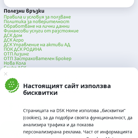
Полезни връзки
Правила и условия за ползване
Политика за поверителност
Обработване на лични данни
Финансови услуги от разстояние
ДСК Дом
ДСК Агро
ДСК Управление на активи АД
ПОК ДСК РОДИНА
ОТП Лизинг
ОТП Застрахователен Брокер
Нова Кола
Банка ДСК
DSK Mobile
Оферти за продажба от Банка ДСК
Клонова мрежа и банкомати
Настоящият сайт използва
До началото на страницата
бисквитки
Страницата на DSK Home използва „бисквитки“
(cookies), за да подобри своята функционалност, да
анализира трафика и да показва
персонализирана реклама. Част от информацията