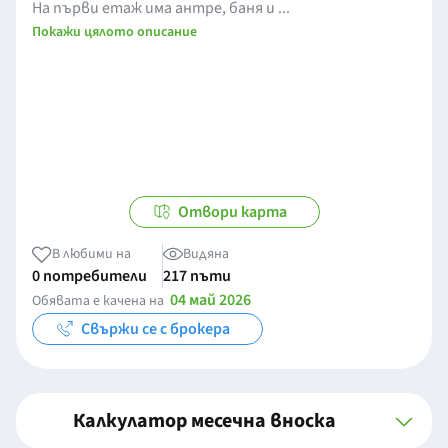
На първи етаж има антре, баня и ...
Покажи цялото описание
Отвори карта
В любими на
Видяна
0 потребители
217 пъти
04 май 2026
Обявата е качена на
Свържи се с брокера
Калкулатор месечна вноска