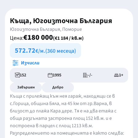
Къща, Югоизточна България
Югоизточна България, Поморие
€180 000
Цена:
(€1 184 / кв.м)
572.72
€/м.
(360 месеца)
Изчисли
152
1995
-/-
1+
Завършен
Добро
Къща с прилежащ към нея гараж, находящи се в
с.Горица, община Бяла, на 45 км от гр.Варна, в
близост до плажа Кара дере. Тя е на два етажа с
обща разгъната застроена площ 152 кв.м. и е
построена в парцел с площ 1213 кв.м.
Разпределението на помещенията е както следва: