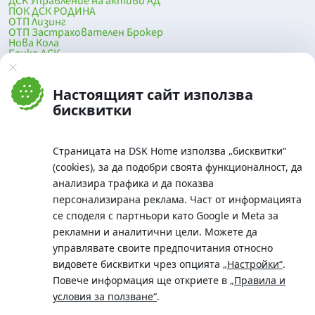
ДСК Управление на активи АД
ПОК ДСК РОДИНА
ОТП Лизинг
ОТП Застрахователен Брокер
Нова Кола
Банка ДСК
DSK Mobile
Оферти за продажба от Банка ДСК
Клонова мрежа и банкомати
Настоящият сайт използва
До началото на страницата
бисквитки
Страницата на DSK Home използва „бисквитки“
(cookies), за да подобри своята функционалност, да
анализира трафика и да показва
персонализирана реклама. Част от информацията
се споделя с партньори като Google и Meta за
рекламни и аналитични цели. Можете да
Телефон:
управлявате своите предпочитания относно
0700 10 375 / *2375
видовете бисквитки чрез опцията
„Настройки“
.
Aдрес:
Повече информация ще откриете в
„Правила и
Московска No.19 / ул. Г. Бенковски No. 5, София 1036
условия за ползване“
.
SWIFT/BIC: