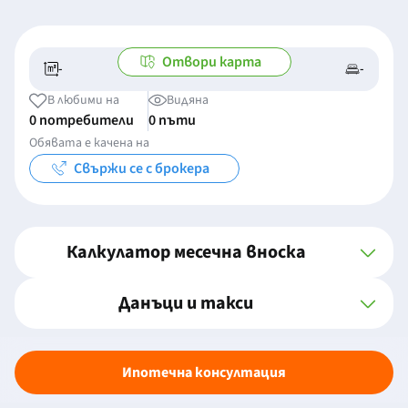
Отвори карта
-
-
-/-
-
В любими на
Видяна
0 потребители
0 пъти
Обявата е качена на
Свържи се с брокера
Калкулатор месечна вноска
Данъци и такси
Ипотечна консултация