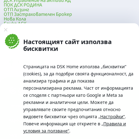
ДСК Управление на активи АД
ПОК ДСК РОДИНА
ОТП Лизинг
ОТП Застрахователен Брокер
Нова Кола
Банка ДСК
DSK Mobile
Оферти за продажба от Банка ДСК
Клонова мрежа и банкомати
Настоящият сайт използва
До началото на страницата
бисквитки
Страницата на DSK Home използва „бисквитки“
(cookies), за да подобри своята функционалност, да
анализира трафика и да показва
персонализирана реклама. Част от информацията
се споделя с партньори като Google и Meta за
рекламни и аналитични цели. Можете да
Телефон:
управлявате своите предпочитания относно
0700 10 375 / *2375
видовете бисквитки чрез опцията
„Настройки“
.
Aдрес:
Повече информация ще откриете в
„Правила и
Московска No.19 / ул. Г. Бенковски No. 5, София 1036
условия за ползване“
.
SWIFT/BIC: