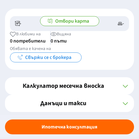
Отвори карта
-
-
-/-
-
В любими на
Видяна
0 потребители
0 пъти
Обявата е качена на
Свържи се с брокера
Калкулатор месечна вноска
Данъци и такси
Ипотечна консултация