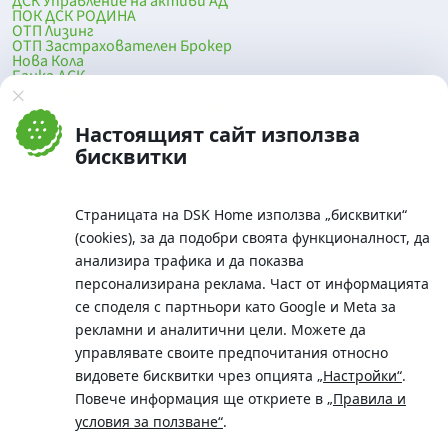
ДСК Управление на активи АД
ПОК ДСК РОДИНА
ОТП Лизинг
ОТП Застрахователен Брокер
Нова Кола
Банка ДСК
DSK Mobile
Оферти за продажба от Банка ДСК
Клонова мрежа и банкомати
Настоящият сайт използва
До началото на страницата
бисквитки
Страницата на DSK Home използва „бисквитки“
(cookies), за да подобри своята функционалност, да
анализира трафика и да показва
персонализирана реклама. Част от информацията
се споделя с партньори като Google и Meta за
рекламни и аналитични цели. Можете да
Телефон:
управлявате своите предпочитания относно
0700 10 375 / *2375
видовете бисквитки чрез опцията
„Настройки“
.
Aдрес:
Повече информация ще откриете в
„Правила и
Московска No.19 / ул. Г. Бенковски No. 5, София 1036
условия за ползване“
.
SWIFT/BIC: