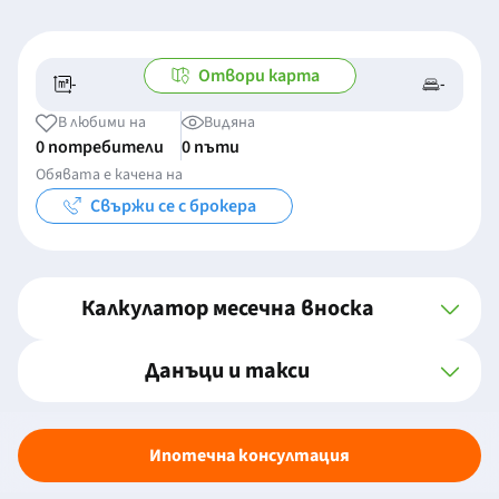
Отвори карта
-
-
-/-
-
В любими на
Видяна
0 потребители
0 пъти
Обявата е качена на
Свържи се с брокера
Калкулатор месечна вноска
Данъци и такси
Ипотечна консултация