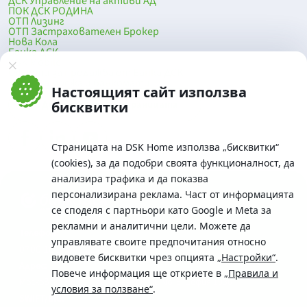
ДСК Управление на активи АД
ПОК ДСК РОДИНА
ОТП Лизинг
ОТП Застрахователен Брокер
Нова Кола
Банка ДСК
DSK Mobile
Оферти за продажба от Банка ДСК
Клонова мрежа и банкомати
Настоящият сайт използва
До началото на страницата
бисквитки
Страницата на DSK Home използва „бисквитки“
(cookies), за да подобри своята функционалност, да
анализира трафика и да показва
персонализирана реклама. Част от информацията
се споделя с партньори като Google и Meta за
рекламни и аналитични цели. Можете да
Телефон:
управлявате своите предпочитания относно
0700 10 375 / *2375
видовете бисквитки чрез опцията
„Настройки“
.
Aдрес:
Повече информация ще откриете в
„Правила и
Московска No.19 / ул. Г. Бенковски No. 5, София 1036
условия за ползване“
.
SWIFT/BIC: