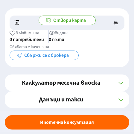
Отвори карта
-
-
-/-
-
В любими на
Видяна
0 потребители
0 пъти
Обявата е качена на
Свържи се с брокера
Калкулатор месечна вноска
Данъци и такси
Ипотечна консултация