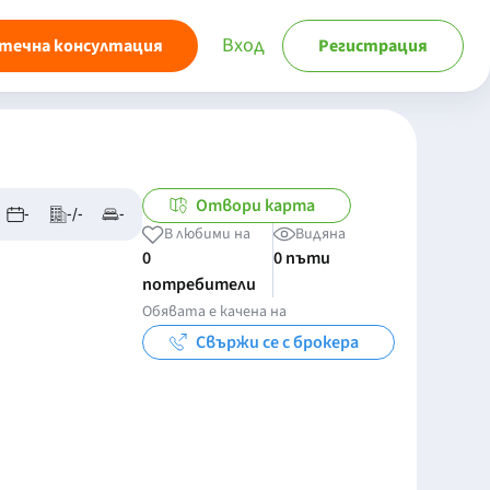
Вход
течна консултация
Регистрация
Отвори карта
-
-/-
-
В любими на
Видяна
0
0 пъти
потребители
Обявата е качена на
Свържи се с брокера