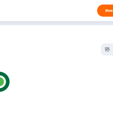
Ипо
-