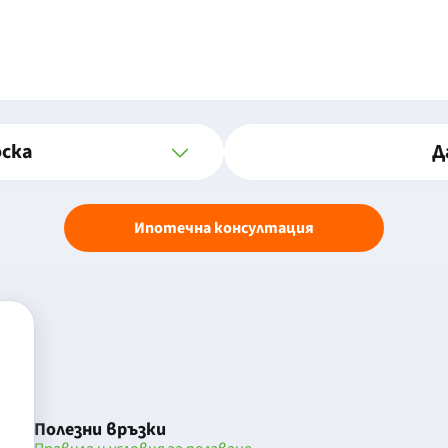
оска
Д
Ипотечна консултация
Полезни връзки