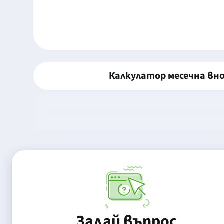
Калкулатор месечна вн
Задай въпрос