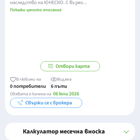
наследство на ЮНЕСКО. С възмо...
Покажи цялото описание
Отвори карта
В любими на
Видяна
0 потребители
6 пъти
06 юли 2026
Обявата е качена на
Свържи се с брокера
Калкулатор месечна вноска