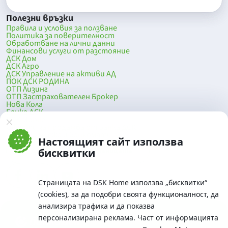
Полезни връзки
Правила и условия за ползване
Политика за поверителност
Обработване на лични данни
Финансови услуги от разстояние
ДСК Дом
ДСК Агро
ДСК Управление на активи АД
ПОК ДСК РОДИНА
ОТП Лизинг
ОТП Застрахователен Брокер
Нова Кола
Банка ДСК
DSK Mobile
Оферти за продажба от Банка ДСК
Клонова мрежа и банкомати
Настоящият сайт използва
До началото на страницата
бисквитки
Страницата на DSK Home използва „бисквитки“
(cookies), за да подобри своята функционалност, да
анализира трафика и да показва
персонализирана реклама. Част от информацията