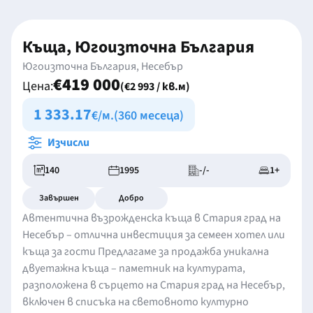
Къща, Югоизточна България
Югоизточна България, Несебър
€419 000
Цена:
(€2 993 / кв.м)
1 333.17
€/м.
(360 месеца)
Изчисли
140
1995
-/-
1+
Завършен
Добро
Автентична възрожденска къща в Стария град на
Несебър – отлична инвестиция за семеен хотел или
къща за гости Предлагаме за продажба уникална
двуетажна къща – паметник на културата,
разположена в сърцето на Стария град на Несебър,
включен в списъка на световното културно