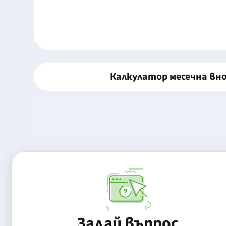
Калкулатор месечна вн
Задай въпрос