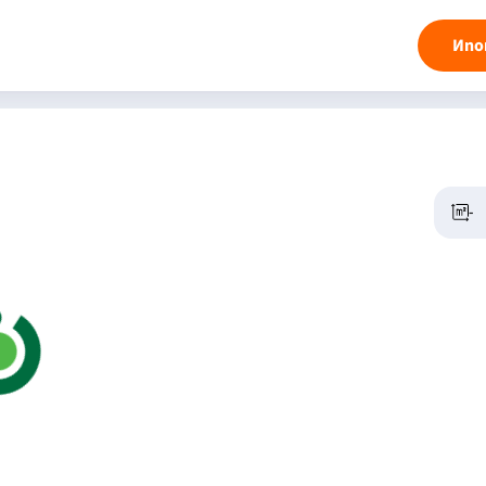
Ипо
-