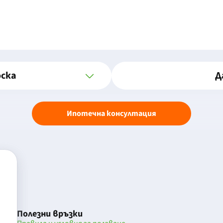
оска
Д
Ипотечна консултация
Полезни връзки