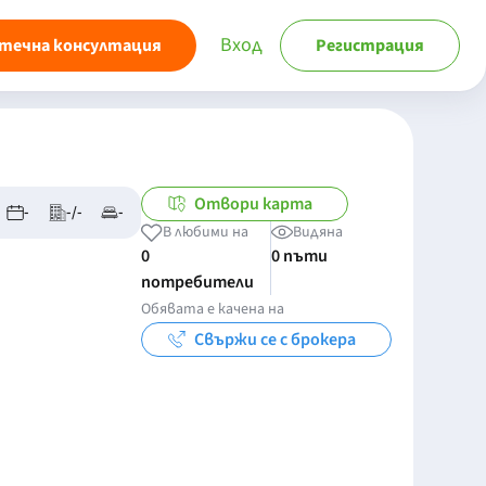
Вход
течна консултация
Регистрация
Отвори карта
-
-/-
-
В любими на
Видяна
0
0 пъти
потребители
Обявата е качена на
Свържи се с брокера