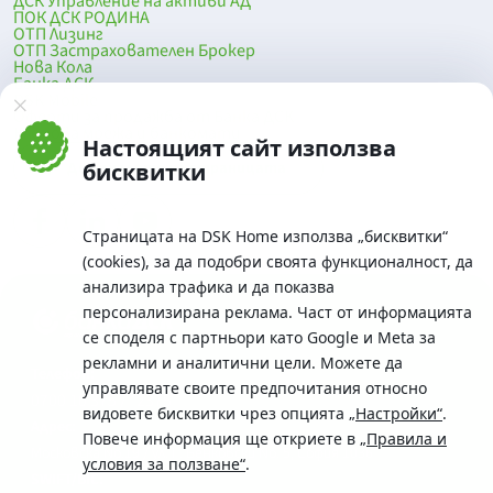
ДСК Управление на активи АД
ПОК ДСК РОДИНА
ОТП Лизинг
ОТП Застрахователен Брокер
Нова Кола
Банка ДСК
DSK Mobile
Оферти за продажба от Банка ДСК
Клонова мрежа и банкомати
Настоящият сайт използва
До началото на страницата
бисквитки
Страницата на DSK Home използва „бисквитки“
(cookies), за да подобри своята функционалност, да
анализира трафика и да показва
персонализирана реклама. Част от информацията
се споделя с партньори като Google и Meta за
рекламни и аналитични цели. Можете да
Телефон:
управлявате своите предпочитания относно
0700 10 375 / *2375
видовете бисквитки чрез опцията
„Настройки“
.
Aдрес:
Повече информация ще откриете в
„Правила и
Московска No.19 / ул. Г. Бенковски No. 5, София 1036
условия за ползване“
.
SWIFT/BIC: