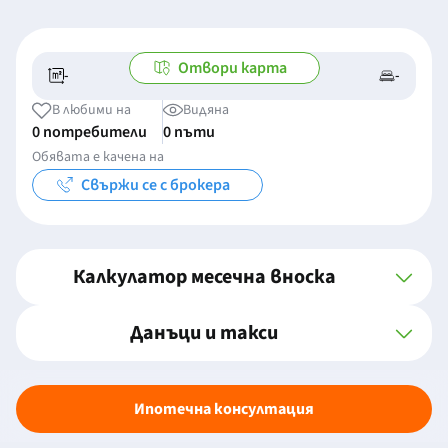
Отвори карта
-
-
-/-
-
В любими на
Видяна
0 потребители
0 пъти
Обявата е качена на
Свържи се с брокера
Калкулатор месечна вноска
Данъци и такси
Ипотечна консултация