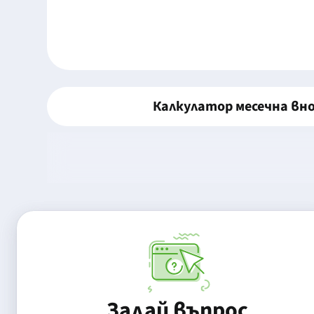
Калкулатор месечна вн
Задай въпрос