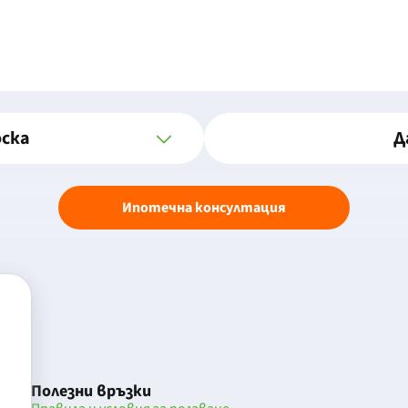
оска
Д
Ипотечна консултация
Полезни връзки