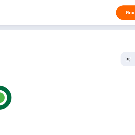
Ипо
-