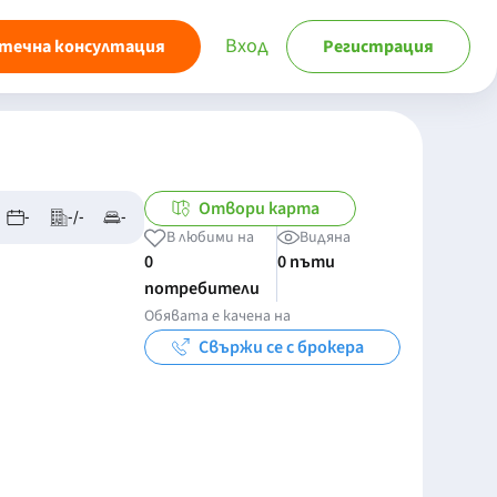
Вход
течна консултация
Регистрация
Отвори карта
-
-/-
-
В любими на
Видяна
0
0 пъти
потребители
Обявата е качена на
Свържи се с брокера