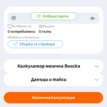
Отвори карта
-
-
-/-
-
В любими на
Видяна
0 потребители
0 пъти
Обявата е качена на
Свържи се с брокера
Калкулатор месечна вноска
Данъци и такси
Ипотечна консултация