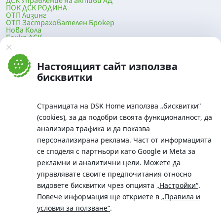
ДСК Управление на активи АД
ПОК ДСК РОДИНА
ОТП Лизинг
ОТП Застрахователен Брокер
Нова Кола
Банка ДСК
DSK Mobile
Оферти за продажба от Банка ДСК
Клонова мрежа и банкомати
Настоящият сайт използва
До началото на страницата
бисквитки
Страницата на DSK Home използва „бисквитки“
(cookies), за да подобри своята функционалност, да
анализира трафика и да показва
персонализирана реклама. Част от информацията
се споделя с партньори като Google и Meta за
рекламни и аналитични цели. Можете да
Телефон:
управлявате своите предпочитания относно
0700 10 375 / *2375
видовете бисквитки чрез опцията
„Настройки“
.
Aдрес:
Повече информация ще откриете в
„Правила и
Московска No.19 / ул. Г. Бенковски No. 5, София 1036
условия за ползване“
.
SWIFT/BIC: