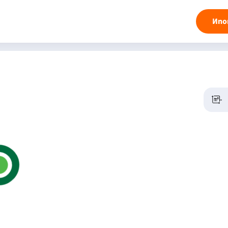
Ипо
-