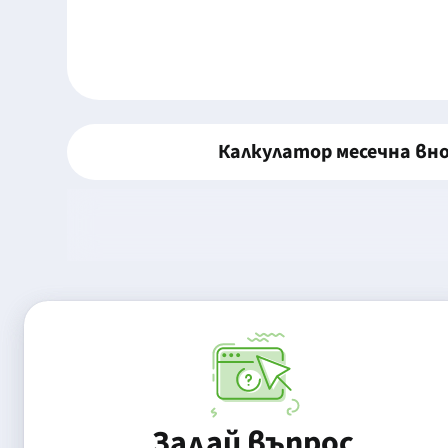
Калкулатор месечна вн
Задай въпрос