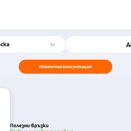
оска
Д
Ипотечна консултация
Полезни връзки