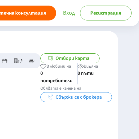
Вход
течна консултация
Регистрация
Отвори карта
-
-/-
-
В любими на
Видяна
0
0 пъти
потребители
Обявата е качена на
Свържи се с брокера