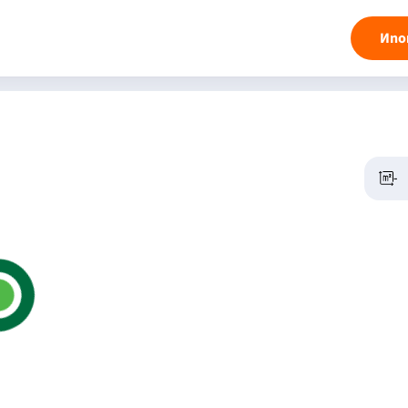
Ипо
-