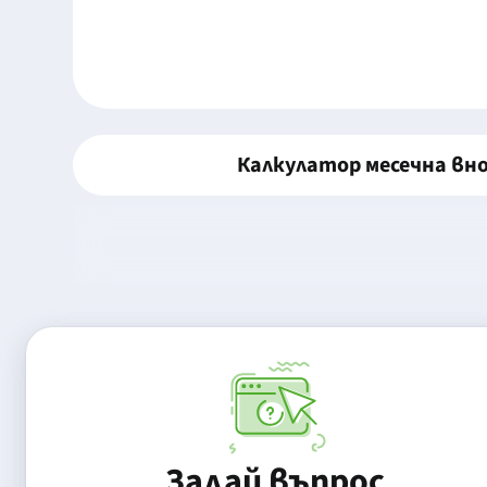
Калкулатор месечна вн
Задай въпрос