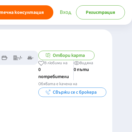
Вход
течна консултация
Регистрация
Отвори карта
-
-/-
-
В любими на
Видяна
0
0 пъти
потребители
Обявата е качена на
Свържи се с брокера