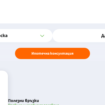
оска
Д
Ипотечна консултация
Полезни връзки