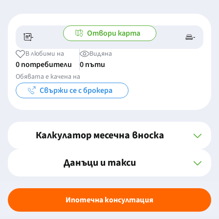
Отвори карта
-
-
-/-
-
В любими на
Видяна
0 потребители
0 пъти
Обявата е качена на
Свържи се с брокера
Калкулатор месечна вноска
Данъци и такси
Ипотечна консултация