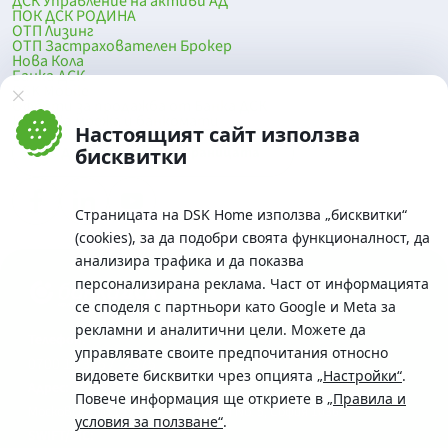
ДСК Управление на активи АД
ПОК ДСК РОДИНА
ОТП Лизинг
ОТП Застрахователен Брокер
Нова Кола
Банка ДСК
DSK Mobile
Оферти за продажба от Банка ДСК
Клонова мрежа и банкомати
Настоящият сайт използва
До началото на страницата
бисквитки
Страницата на DSK Home използва „бисквитки“
(cookies), за да подобри своята функционалност, да
анализира трафика и да показва
персонализирана реклама. Част от информацията
се споделя с партньори като Google и Meta за
рекламни и аналитични цели. Можете да
Телефон:
управлявате своите предпочитания относно
0700 10 375 / *2375
видовете бисквитки чрез опцията
„Настройки“
.
Aдрес:
Повече информация ще откриете в
„Правила и
Московска No.19 / ул. Г. Бенковски No. 5, София 1036
условия за ползване“
.
SWIFT/BIC: