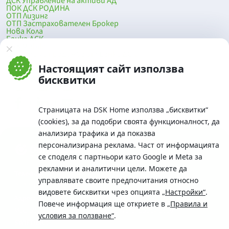
ДСК Управление на активи АД
ПОК ДСК РОДИНА
ОТП Лизинг
ОТП Застрахователен Брокер
Нова Кола
Банка ДСК
DSK Mobile
Оферти за продажба от Банка ДСК
Клонова мрежа и банкомати
Настоящият сайт използва
До началото на страницата
бисквитки
Страницата на DSK Home използва „бисквитки“
(cookies), за да подобри своята функционалност, да
анализира трафика и да показва
персонализирана реклама. Част от информацията
се споделя с партньори като Google и Meta за
рекламни и аналитични цели. Можете да
Телефон:
управлявате своите предпочитания относно
0700 10 375 / *2375
видовете бисквитки чрез опцията
„Настройки“
.
Aдрес:
Повече информация ще откриете в
„Правила и
Московска No.19 / ул. Г. Бенковски No. 5, София 1036
условия за ползване“
.
SWIFT/BIC: