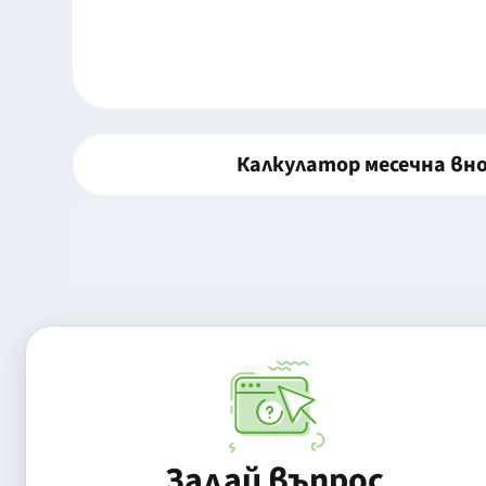
Калкулатор месечна вн
Задай въпрос