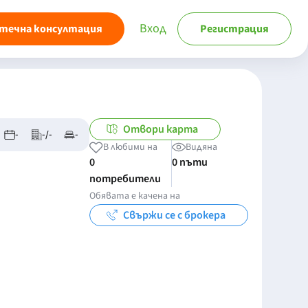
Вход
течна консултация
Регистрация
Отвори карта
-
-/-
-
В любими на
Видяна
0
0 пъти
потребители
Обявата е качена на
Свържи се с брокера