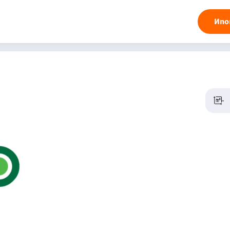
Ипо
-