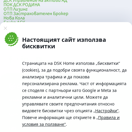
ДСК Управление на активи АД
ПОК ДСК РОДИНА
ОТП Лизинг
ОТП Застрахователен Брокер
Нова Кола
Банка ДСК
DSK Mobile
Оферти за продажба от Банка ДСК
Клонова мрежа и банкомати
Настоящият сайт използва
До началото на страницата
бисквитки
Страницата на DSK Home използва „бисквитки“
(cookies), за да подобри своята функционалност, да
анализира трафика и да показва
персонализирана реклама. Част от информацията
се споделя с партньори като Google и Meta за
рекламни и аналитични цели. Можете да
Телефон:
управлявате своите предпочитания относно
0700 10 375 / *2375
видовете бисквитки чрез опцията
„Настройки“
.
Aдрес:
Повече информация ще откриете в
„Правила и
Московска No.19 / ул. Г. Бенковски No. 5, София 1036
условия за ползване“
.
SWIFT/BIC: