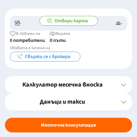
Отвори карта
-
-
-/-
-
В любими на
Видяна
0 потребители
0 пъти
Обявата е качена на
Свържи се с брокера
Калкулатор месечна вноска
Данъци и такси
Ипотечна консултация