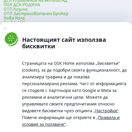
ДСК Управление на активи АД
ПОК ДСК РОДИНА
ОТП Лизинг
ОТП Застрахователен Брокер
Нова Кола
Банка ДСК
DSK Mobile
Оферти за продажба от Банка ДСК
Клонова мрежа и банкомати
Настоящият сайт използва
До началото на страницата
бисквитки
Страницата на DSK Home използва „бисквитки“
(cookies), за да подобри своята функционалност, да
анализира трафика и да показва
персонализирана реклама. Част от информацията
се споделя с партньори като Google и Meta за
рекламни и аналитични цели. Можете да
Телефон:
управлявате своите предпочитания относно
0700 10 375 / *2375
видовете бисквитки чрез опцията
„Настройки“
.
Aдрес:
Повече информация ще откриете в
„Правила и
Московска No.19 / ул. Г. Бенковски No. 5, София 1036
условия за ползване“
.
SWIFT/BIC: