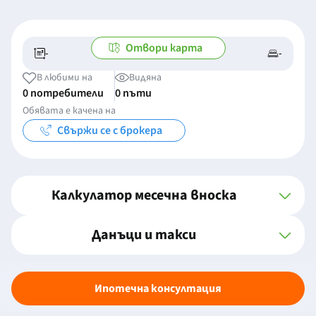
Отвори карта
-
-
-/-
-
В любими на
Видяна
0 потребители
0 пъти
Обявата е качена на
Свържи се с брокера
Калкулатор месечна вноска
Данъци и такси
Ипотечна консултация