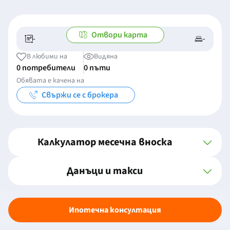
Отвори карта
-
-
-/-
-
В любими на
Видяна
0 потребители
0 пъти
Обявата е качена на
Свържи се с брокера
Калкулатор месечна вноска
Данъци и такси
Ипотечна консултация