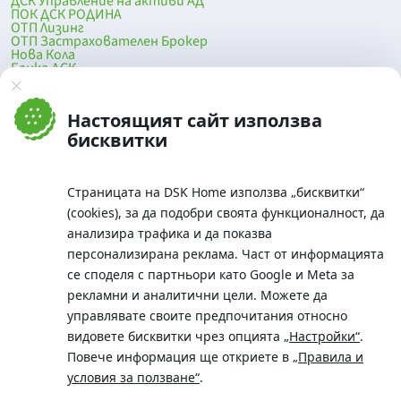
ДСК Управление на активи АД
ПОК ДСК РОДИНА
ОТП Лизинг
ОТП Застрахователен Брокер
Нова Кола
Банка ДСК
DSK Mobile
Оферти за продажба от Банка ДСК
Клонова мрежа и банкомати
Настоящият сайт използва
До началото на страницата
бисквитки
Страницата на DSK Home използва „бисквитки“
(cookies), за да подобри своята функционалност, да
анализира трафика и да показва
персонализирана реклама. Част от информацията
се споделя с партньори като Google и Meta за
рекламни и аналитични цели. Можете да
Телефон:
управлявате своите предпочитания относно
0700 10 375 / *2375
видовете бисквитки чрез опцията
„Настройки“
.
Aдрес:
Повече информация ще откриете в
„Правила и
Московска No.19 / ул. Г. Бенковски No. 5, София 1036
условия за ползване“
.
SWIFT/BIC: