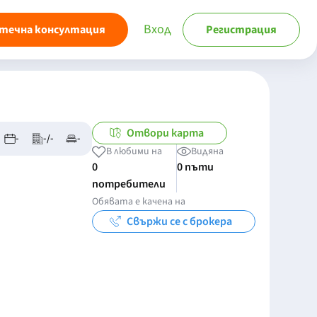
Вход
течна консултация
Регистрация
Отвори карта
-
-/-
-
В любими на
Видяна
0
0 пъти
потребители
Обявата е качена на
Свържи се с брокера