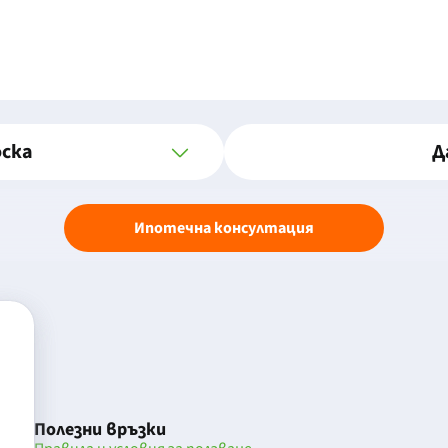
оска
Д
Ипотечна консултация
Полезни връзки