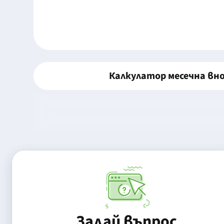
Калкулатор месечна вн
Задай въпрос