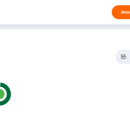
Ипо
-