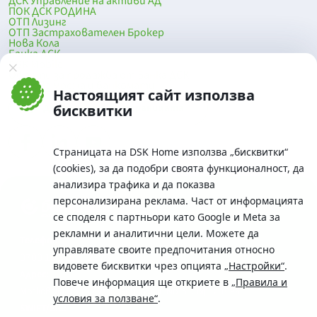
ДСК Управление на активи АД
ПОК ДСК РОДИНА
ОТП Лизинг
ОТП Застрахователен Брокер
Нова Кола
Банка ДСК
DSK Mobile
Оферти за продажба от Банка ДСК
Клонова мрежа и банкомати
Настоящият сайт използва
До началото на страницата
бисквитки
Страницата на DSK Home използва „бисквитки“
(cookies), за да подобри своята функционалност, да
анализира трафика и да показва
персонализирана реклама. Част от информацията
се споделя с партньори като Google и Meta за
рекламни и аналитични цели. Можете да
Телефон:
управлявате своите предпочитания относно
0700 10 375 / *2375
видовете бисквитки чрез опцията
„Настройки“
.
Aдрес:
Повече информация ще откриете в
„Правила и
Московска No.19 / ул. Г. Бенковски No. 5, София 1036
условия за ползване“
.
SWIFT/BIC: