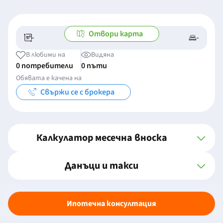
Отвори карта
-
-
-/-
-
В любими на
Видяна
0 потребители
0 пъти
Обявата е качена на
Свържи се с брокера
Калкулатор месечна вноска
Данъци и такси
Ипотечна консултация