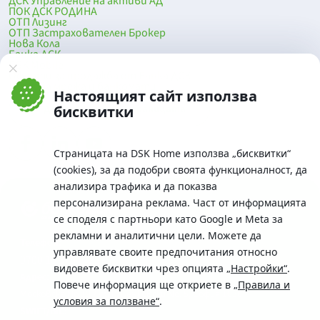
ДСК Управление на активи АД
ПОК ДСК РОДИНА
ОТП Лизинг
ОТП Застрахователен Брокер
Нова Кола
Банка ДСК
DSK Mobile
Оферти за продажба от Банка ДСК
Клонова мрежа и банкомати
Настоящият сайт използва
До началото на страницата
бисквитки
Страницата на DSK Home използва „бисквитки“
(cookies), за да подобри своята функционалност, да
анализира трафика и да показва
персонализирана реклама. Част от информацията
се споделя с партньори като Google и Meta за
рекламни и аналитични цели. Можете да
Телефон:
управлявате своите предпочитания относно
0700 10 375 / *2375
видовете бисквитки чрез опцията
„Настройки“
.
Aдрес:
Повече информация ще откриете в
„Правила и
Московска No.19 / ул. Г. Бенковски No. 5, София 1036
условия за ползване“
.
SWIFT/BIC: