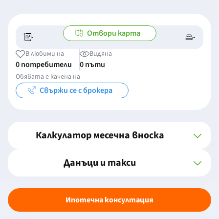
Отвори карта
-
-
-/-
-
В любими на
Видяна
0 потребители
0 пъти
Обявата е качена на
Свържи се с брокера
Калкулатор месечна вноска
Данъци и такси
Ипотечна консултация