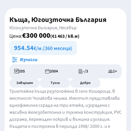
Къща, Югоизточна България
Югоизточна България, Несебър
€300 000
Цена:
(€1 463 / кв.м)
954.54
€/м.
(360 месеца)
Изчисли
205
2004
-/3
1+
Завършен
Тухла
Добро
Триетажна къща разположена в село Кошарица, в
местност Чолакова чешма. Имотът представлява
еднофамилна сграда на три етажа, изградена с
масивна железобетонна и тухлена конструкция, PVC
дограма, керемиден покрив и външна изолация.
Къщата е построена в периода 1998/ 2000 г. и е