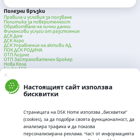
Полезни връзки
Правила и условия за ползване
Политика за поверителност
Обработване на лични данни
Финансови услуги от разстояние
ДСК Дом
ДСК Агро
ДСК Управление на активи АД
ПОК ДСК РОДИНА
ОТП Лизинг
ОТП Застрахователен Брокер
Нова Кола
Банка ДСК
DSK Mobile
Оферти за продажба от Банка ДСК
Клонова мрежа и банкомати
Настоящият сайт използва
До началото на страницата
бисквитки
Страницата на DSK Home използва „бисквитки“
(cookies), за да подобри своята функционалност, да
анализира трафика и да показва
персонализирана реклама. Част от информацията