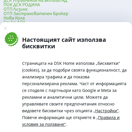
ДСК Управление на активи АД
ПОК ДСК РОДИНА
ОТП Лизинг
ОТП Застрахователен Брокер
Нова Кола
Банка ДСК
DSK Mobile
Оферти за продажба от Банка ДСК
Клонова мрежа и банкомати
Настоящият сайт използва
До началото на страницата
бисквитки
Страницата на DSK Home използва „бисквитки“
(cookies), за да подобри своята функционалност, да
анализира трафика и да показва
персонализирана реклама. Част от информацията
се споделя с партньори като Google и Meta за
рекламни и аналитични цели. Можете да
Телефон:
управлявате своите предпочитания относно
0700 10 375 / *2375
видовете бисквитки чрез опцията
„Настройки“
.
Aдрес:
Повече информация ще откриете в
„Правила и
Московска No.19 / ул. Г. Бенковски No. 5, София 1036
условия за ползване“
.
SWIFT/BIC: