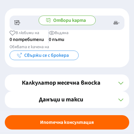
Отвори карта
-
-
-/-
-
В любими на
Видяна
0 потребители
0 пъти
Обявата е качена на
Свържи се с брокера
Калкулатор месечна вноска
Данъци и такси
Ипотечна консултация