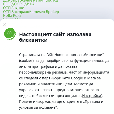
ДСК Управление на активи АД
ПОК ДСК РОДИНА
ОТП Лизинг
ОТП Застрахователен Брокер
Нова Кола
Банка ДСК
DSK Mobile
Оферти за продажба от Банка ДСК
Клонова мрежа и банкомати
Настоящият сайт използва
До началото на страницата
бисквитки
Страницата на DSK Home използва „бисквитки“
(cookies), за да подобри своята функционалност, да
анализира трафика и да показва
персонализирана реклама. Част от информацията
се споделя с партньори като Google и Meta за
рекламни и аналитични цели. Можете да
Телефон:
управлявате своите предпочитания относно
0700 10 375 / *2375
видовете бисквитки чрез опцията
„Настройки“
.
Aдрес:
Повече информация ще откриете в
„Правила и
Московска No.19 / ул. Г. Бенковски No. 5, София 1036
условия за ползване“
.
SWIFT/BIC: