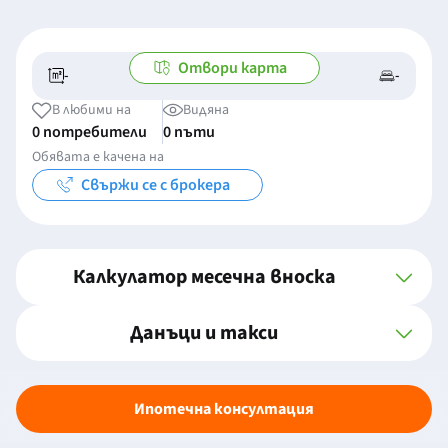
Отвори карта
-
-
-/-
-
В любими на
Видяна
0 потребители
0 пъти
Обявата е качена на
Свържи се с брокера
Калкулатор месечна вноска
Данъци и такси
Ипотечна консултация