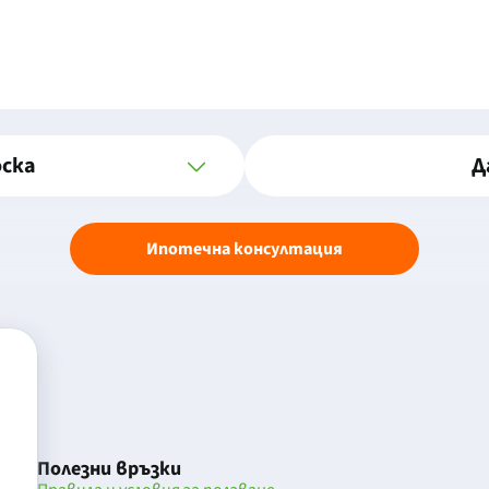
оска
Д
Ипотечна консултация
Полезни връзки