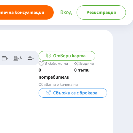
Вход
течна консултация
Регистрация
Отвори карта
-
-/-
-
В любими на
Видяна
0
0 пъти
потребители
Обявата е качена на
Свържи се с брокера