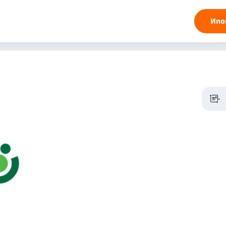
Ипо
-