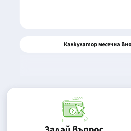
Калкулатор месечна вн
Задай въпрос