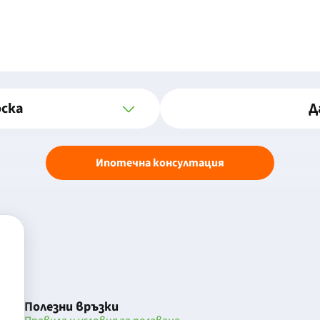
оска
Д
Ипотечна консултация
Полезни връзки