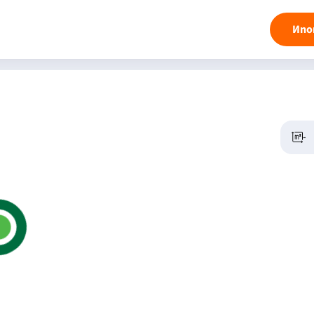
Ипо
-