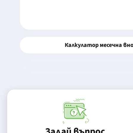
Калкулатор месечна вн
Задай въпрос