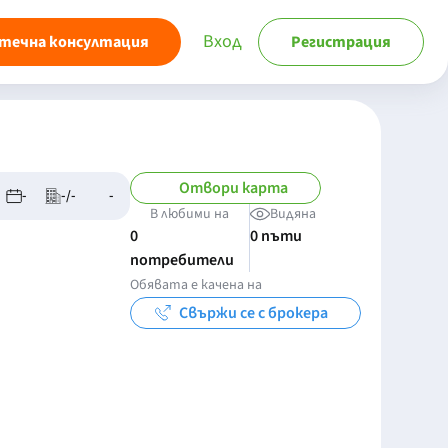
Вход
течна консултация
Регистрация
Отвори карта
-
-/-
-
В любими на
Видяна
0
0 пъти
потребители
Обявата е качена на
Свържи се с брокера