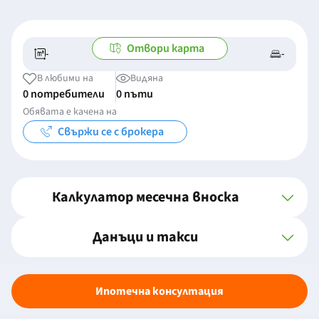
Отвори карта
-
-
-/-
-
В любими на
Видяна
0 потребители
0 пъти
Обявата е качена на
Свържи се с брокера
Калкулатор месечна вноска
Данъци и такси
Ипотечна консултация