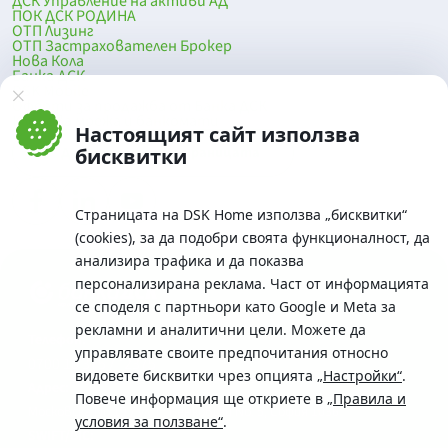
ДСК Управление на активи АД
ПОК ДСК РОДИНА
ОТП Лизинг
ОТП Застрахователен Брокер
Нова Кола
Банка ДСК
DSK Mobile
Оферти за продажба от Банка ДСК
Клонова мрежа и банкомати
Настоящият сайт използва
До началото на страницата
бисквитки
Страницата на DSK Home използва „бисквитки“
(cookies), за да подобри своята функционалност, да
анализира трафика и да показва
персонализирана реклама. Част от информацията
се споделя с партньори като Google и Meta за
рекламни и аналитични цели. Можете да
Телефон:
управлявате своите предпочитания относно
0700 10 375 / *2375
видовете бисквитки чрез опцията
„Настройки“
.
Aдрес:
Повече информация ще откриете в
„Правила и
Московска No.19 / ул. Г. Бенковски No. 5, София 1036
условия за ползване“
.
SWIFT/BIC: