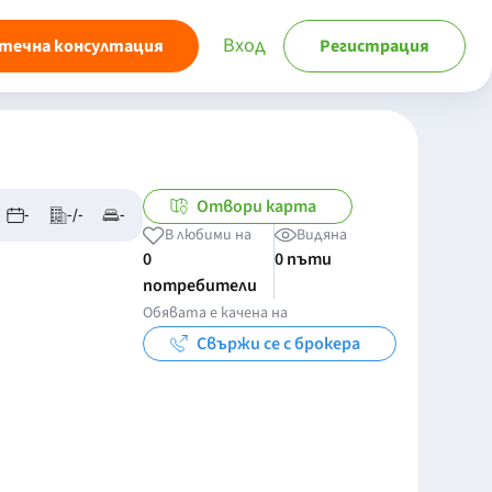
Вход
течна консултация
Регистрация
Отвори карта
-
-/-
-
В любими на
Видяна
0
0 пъти
потребители
Обявата е качена на
Свържи се с брокера