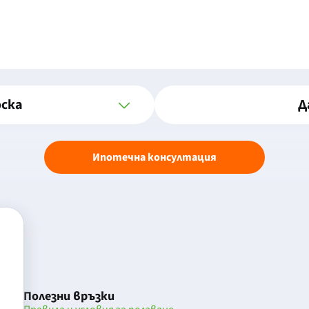
оска
Д
Ипотечна консултация
Полезни връзки