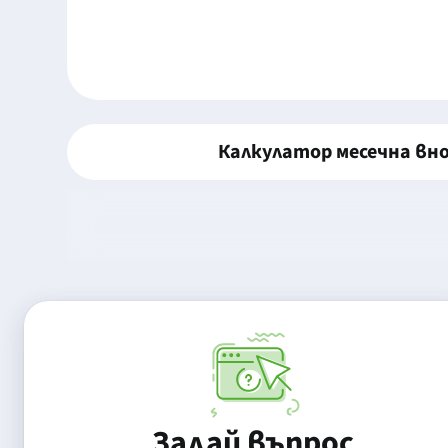
Калкулатор месечна вн
Задай въпрос