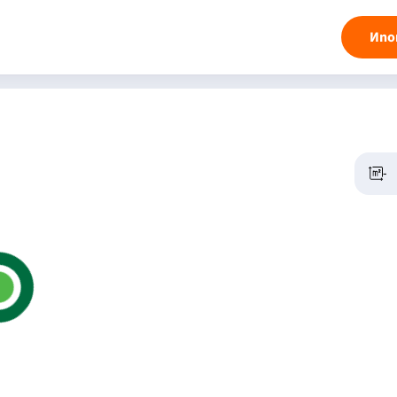
Ипо
-