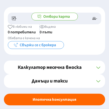
Отвори карта
-
-
-/-
-
В любими на
Видяна
0 потребители
0 пъти
Обявата е качена на
Свържи се с брокера
Калкулатор месечна вноска
Данъци и такси
Ипотечна консултация