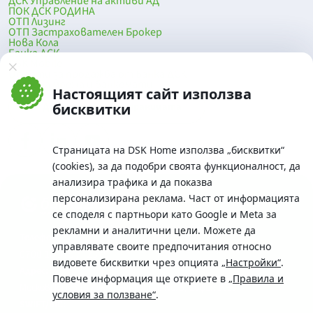
ДСК Управление на активи АД
ПОК ДСК РОДИНА
ОТП Лизинг
ОТП Застрахователен Брокер
Нова Кола
Банка ДСК
DSK Mobile
Оферти за продажба от Банка ДСК
Клонова мрежа и банкомати
Настоящият сайт използва
До началото на страницата
бисквитки
Страницата на DSK Home използва „бисквитки“
(cookies), за да подобри своята функционалност, да
анализира трафика и да показва
персонализирана реклама. Част от информацията
се споделя с партньори като Google и Meta за
рекламни и аналитични цели. Можете да
Телефон:
управлявате своите предпочитания относно
0700 10 375 / *2375
видовете бисквитки чрез опцията
„Настройки“
.
Aдрес:
Повече информация ще откриете в
„Правила и
Московска No.19 / ул. Г. Бенковски No. 5, София 1036
условия за ползване“
.
SWIFT/BIC: