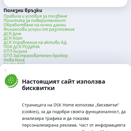
Полезни връзки
Правила и условия за ползване
Политика за поверителност
Обработване на лични данни
Финансови услуги от разстояние
ДСК Дом
ДСК Агро
ДСК Управление на активи АД
ПОК ДСК РОДИНА
ОТП Лизинг
ОТП Застрахователен Брокер
Нова Кола
Банка ДСК
DSK Mobile
Оферти за продажба от Банка ДСК
Клонова мрежа и банкомати
Настоящият сайт използва
До началото на страницата
бисквитки
Страницата на DSK Home използва „бисквитки“
(cookies), за да подобри своята функционалност, да
анализира трафика и да показва
персонализирана реклама. Част от информацията