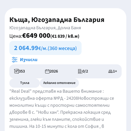
Къща, Югозападна България
Югозападна България, Долна Баня
€649 000
Цена:
(€1 839 / кв.м)
2 064.99
€/м.
(360 месеца)
Изчисли
353
2026
0/2
1+
Тухла
Локално отопление
"Real Deal" представя на Вашето внимание :
ексклузивна оферта №РД - 24208Новостроящи се
монолитни къщи с просторни самостоятелни
дворове в с. "Нови хан". Прекрасна локация сред
зеленина, глеки към планите, спокойствие и
тишина. На 10-15 минути с кола от София , в