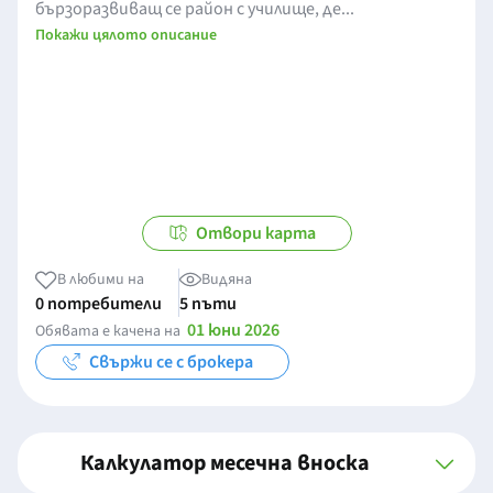
бързоразвиващ се район с училище, де...
Покажи цялото описание
Отвори карта
В любими на
Видяна
0 потребители
5 пъти
01 юни 2026
Обявата е качена на
Свържи се с брокера
Калкулатор месечна вноска