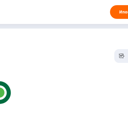
Ипо
-