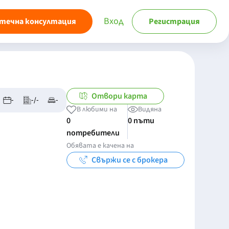
Вход
течна консултация
Регистрация
Отвори карта
-
-/-
-
В любими на
Видяна
0
0 пъти
потребители
Обявата е качена на
Свържи се с брокера