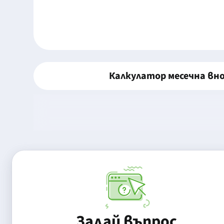
Калкулатор месечна вн
Задай въпрос