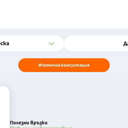
оска
Д
Ипотечна консултация
Полезни връзки