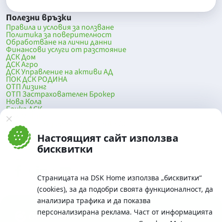
Полезни връзки
Правила и условия за ползване
Политика за поверителност
Обработване на лични данни
Финансови услуги от разстояние
ДСК Дом
ДСК Агро
ДСК Управление на активи АД
ПОК ДСК РОДИНА
ОТП Лизинг
ОТП Застрахователен Брокер
Нова Кола
Банка ДСК
DSK Mobile
Оферти за продажба от Банка ДСК
Клонова мрежа и банкомати
Настоящият сайт използва
До началото на страницата
бисквитки
Страницата на DSK Home използва „бисквитки“
(cookies), за да подобри своята функционалност, да
анализира трафика и да показва
персонализирана реклама. Част от информацията