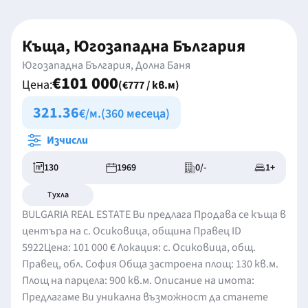
Къща, Югозападна България
Югозападна България, Долна Баня
€101 000
Цена:
(€777 / кв.м)
321.36
€/м.
(360 месеца)
Изчисли
130
1969
0/-
1+
Тухла
BULGARIA REAL ESTATE Ви предлага Продава се къща в
центъра на с. Осиковица, община Правец ID
5922Цена: 101 000 € Локация: с. Осиковица, общ.
Правец, обл. София Обща застроена площ: 130 кв.м.
Площ на парцела: 900 кв.м. Описание на имота:
Предлагаме Ви уникална възможност да станете