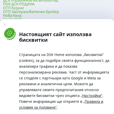
ДСК Управление на активи АД
ПОК ДСК РОДИНА
ОТП Лизинг
ОТП Застрахователен Брокер
Нова Кола
Банка ДСК
DSK Mobile
Оферти за продажба от Банка ДСК
Клонова мрежа и банкомати
Настоящият сайт използва
До началото на страницата
бисквитки
Страницата на DSK Home използва „бисквитки“
(cookies), за да подобри своята функционалност, да
анализира трафика и да показва
персонализирана реклама. Част от информацията
се споделя с партньори като Google и Meta за
рекламни и аналитични цели. Можете да
Телефон:
управлявате своите предпочитания относно
0700 10 375 / *2375
видовете бисквитки чрез опцията
„Настройки“
.
Aдрес:
Повече информация ще откриете в
„Правила и
Московска No.19 / ул. Г. Бенковски No. 5, София 1036
условия за ползване“
.
SWIFT/BIC: