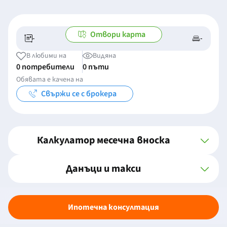
Отвори карта
-
-
-/-
-
В любими на
Видяна
0 потребители
0 пъти
Обявата е качена на
Свържи се с брокера
Калкулатор месечна вноска
Данъци и такси
Ипотечна консултация