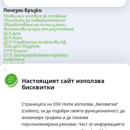
Полезни връзки
Правила и условия за ползване
Политика за поверителност
Обработване на лични данни
Финансови услуги от разстояние
ДСК Дом
ДСК Агро
ДСК Управление на активи АД
ПОК ДСК РОДИНА
ОТП Лизинг
ОТП Застрахователен Брокер
Нова Кола
Банка ДСК
DSK Mobile
Оферти за продажба от Банка ДСК
Клонова мрежа и банкомати
Настоящият сайт използва
До началото на страницата
бисквитки
Страницата на DSK Home използва „бисквитки“
(cookies), за да подобри своята функционалност, да
анализира трафика и да показва
персонализирана реклама. Част от информацията