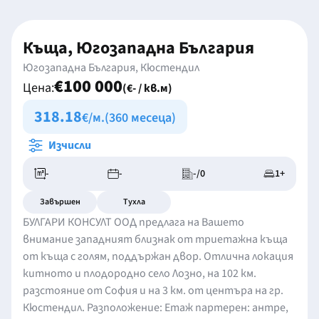
Къща, Югозападна България
Югозападна България, Кюстендил
€100 000
Цена:
(€- / кв.м)
318.18
€/м.
(360 месеца)
Изчисли
-
-
-/0
1+
Завършен
Тухла
БУЛГАРИ КОНСУЛТ ООД предлага на Вашето
внимание западният близнак от триетажна къща
от къща с голям, поддържан двор. Отлична локация
китното и плодородно село Лозно, на 102 км.
разстояние от София и на 3 км. от центъра на гр.
Кюстендил. Разположение: Етаж партерен: антре,