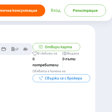
Вход
течна консултация
Регистрация
Отвори карта
-
-/-
-
В любими на
Видяна
0
0 пъти
потребители
Обявата е качена на
Свържи се с брокера