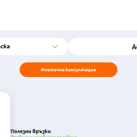
оска
Д
Ипотечна консултация
Полезни връзки