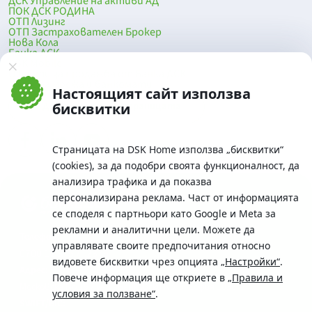
ДСК Управление на активи АД
ПОК ДСК РОДИНА
ОТП Лизинг
ОТП Застрахователен Брокер
Нова Кола
Банка ДСК
DSK Mobile
Оферти за продажба от Банка ДСК
Клонова мрежа и банкомати
Настоящият сайт използва
До началото на страницата
бисквитки
Страницата на DSK Home използва „бисквитки“
(cookies), за да подобри своята функционалност, да
анализира трафика и да показва
персонализирана реклама. Част от информацията
се споделя с партньори като Google и Meta за
рекламни и аналитични цели. Можете да
Телефон:
управлявате своите предпочитания относно
0700 10 375 / *2375
видовете бисквитки чрез опцията
„Настройки“
.
Aдрес:
Повече информация ще откриете в
„Правила и
Московска No.19 / ул. Г. Бенковски No. 5, София 1036
условия за ползване“
.
SWIFT/BIC: