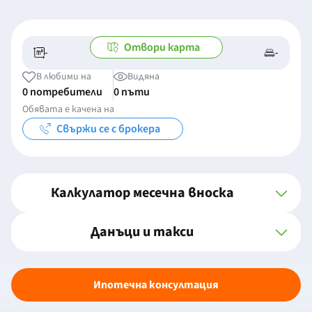
Отвори карта
-
-
-/-
-
В любими на
Видяна
0 потребители
0 пъти
Обявата е качена на
Свържи се с брокера
Калкулатор месечна вноска
Данъци и такси
Ипотечна консултация