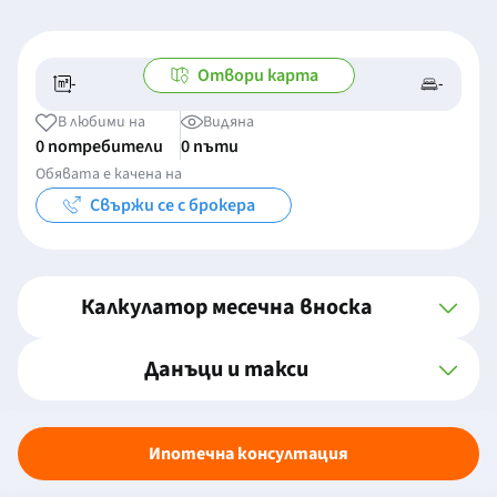
Отвори карта
-
-
-/-
-
В любими на
Видяна
0 потребители
0 пъти
Обявата е качена на
Свържи се с брокера
Калкулатор месечна вноска
Данъци и такси
Ипотечна консултация