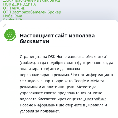
ДСК Управление на активи АД
ПОК ДСК РОДИНА
ОТП Лизинг
ОТП Застрахователен Брокер
Нова Кола
Банка ДСК
DSK Mobile
Оферти за продажба от Банка ДСК
Клонова мрежа и банкомати
Настоящият сайт използва
До началото на страницата
бисквитки
Страницата на DSK Home използва „бисквитки“
(cookies), за да подобри своята функционалност, да
анализира трафика и да показва
персонализирана реклама. Част от информацията
се споделя с партньори като Google и Meta за
рекламни и аналитични цели. Можете да
Телефон:
управлявате своите предпочитания относно
0700 10 375 / *2375
видовете бисквитки чрез опцията
„Настройки“
.
Aдрес:
Повече информация ще откриете в
„Правила и
Московска No.19 / ул. Г. Бенковски No. 5, София 1036
условия за ползване“
.
SWIFT/BIC: