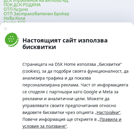
ДСК Управление на активи АД
ПОК ДСК РОДИНА
ОТП Лизинг
ОТП Застрахователен Брокер
Нова Кола
Банка ДСК
DSK Mobile
Оферти за продажба от Банка ДСК
Клонова мрежа и банкомати
Настоящият сайт използва
До началото на страницата
бисквитки
Страницата на DSK Home използва „бисквитки“
(cookies), за да подобри своята функционалност, да
анализира трафика и да показва
персонализирана реклама. Част от информацията
се споделя с партньори като Google и Meta за
рекламни и аналитични цели. Можете да
Телефон:
управлявате своите предпочитания относно
0700 10 375 / *2375
видовете бисквитки чрез опцията
„Настройки“
.
Aдрес:
Повече информация ще откриете в
„Правила и
Московска No.19 / ул. Г. Бенковски No. 5, София 1036
условия за ползване“
.
SWIFT/BIC: