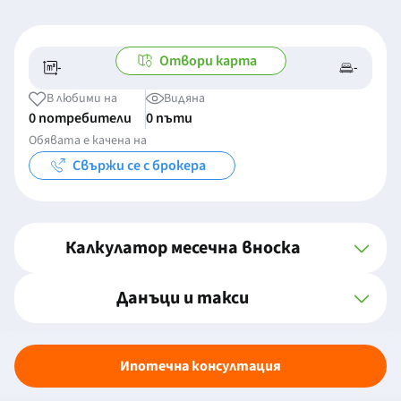
Отвори карта
-
-
-/-
-
В любими на
Видяна
0 потребители
0 пъти
Обявата е качена на
Свържи се с брокера
Калкулатор месечна вноска
Данъци и такси
Ипотечна консултация