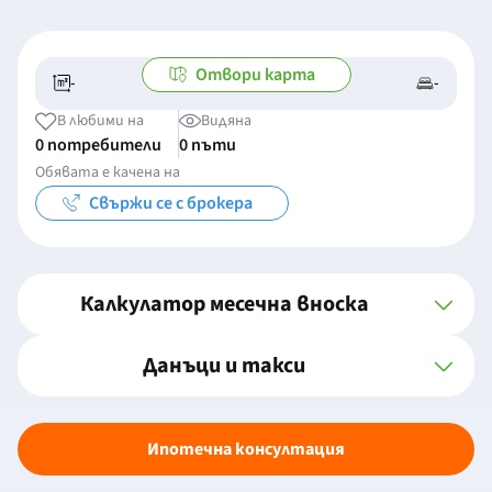
Отвори карта
-
-
-/-
-
В любими на
Видяна
0 потребители
0 пъти
Обявата е качена на
Свържи се с брокера
Калкулатор месечна вноска
Данъци и такси
Ипотечна консултация