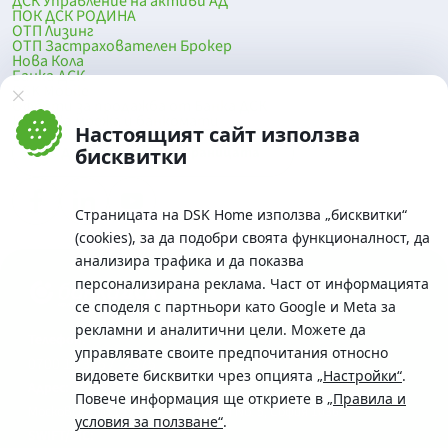
ДСК Управление на активи АД
ПОК ДСК РОДИНА
ОТП Лизинг
ОТП Застрахователен Брокер
Нова Кола
Банка ДСК
DSK Mobile
Оферти за продажба от Банка ДСК
Клонова мрежа и банкомати
Настоящият сайт използва
До началото на страницата
бисквитки
Страницата на DSK Home използва „бисквитки“
(cookies), за да подобри своята функционалност, да
анализира трафика и да показва
персонализирана реклама. Част от информацията
се споделя с партньори като Google и Meta за
рекламни и аналитични цели. Можете да
Телефон:
управлявате своите предпочитания относно
0700 10 375 / *2375
видовете бисквитки чрез опцията
„Настройки“
.
Aдрес:
Повече информация ще откриете в
„Правила и
Московска No.19 / ул. Г. Бенковски No. 5, София 1036
условия за ползване“
.
SWIFT/BIC: