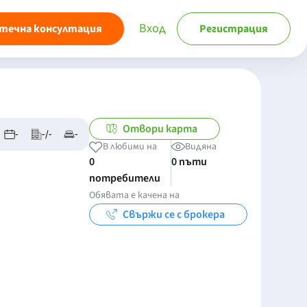
Вход
течна консултация
Регистрация
Отвори карта
-
-/-
-
В любими на
Видяна
0
0 пъти
потребители
Обявата е качена на
Свържи се с брокера