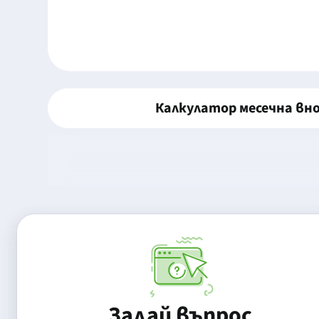
Калкулатор месечна вн
Задай въпрос