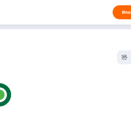
Ипо
-