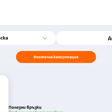
оска
Д
Ипотечна консултация
Полезни връзки