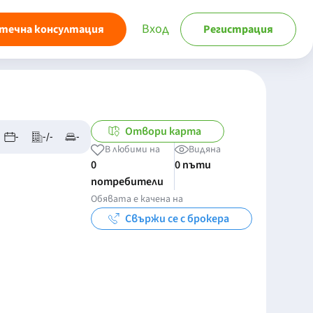
Вход
течна консултация
Регистрация
Отвори карта
-
-/-
-
В любими на
Видяна
0
0 пъти
потребители
Обявата е качена на
Свържи се с брокера