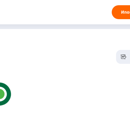
Ипо
-