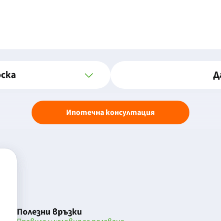
оска
Д
Ипотечна консултация
Полезни връзки