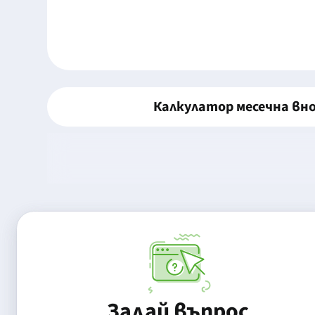
Калкулатор месечна вн
Задай въпрос