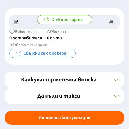
Отвори карта
-
-
-/-
-
В любими на
Видяна
0 потребители
0 пъти
Обявата е качена на
Свържи се с брокера
Калкулатор месечна вноска
Данъци и такси
Ипотечна консултация