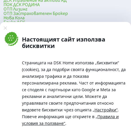
ДСК Управление на активи АД
ПОК ДСК РОДИНА
ОТП Лизинг
ОТП Застрахователен Брокер
Нова Кола
Банка ДСК
DSK Mobile
Оферти за продажба от Банка ДСК
Клонова мрежа и банкомати
Настоящият сайт използва
До началото на страницата
бисквитки
Страницата на DSK Home използва „бисквитки“
(cookies), за да подобри своята функционалност, да
анализира трафика и да показва
персонализирана реклама. Част от информацията
се споделя с партньори като Google и Meta за
рекламни и аналитични цели. Можете да
Телефон:
управлявате своите предпочитания относно
0700 10 375 / *2375
видовете бисквитки чрез опцията
„Настройки“
.
Aдрес:
Повече информация ще откриете в
„Правила и
Московска No.19 / ул. Г. Бенковски No. 5, София 1036
условия за ползване“
.
SWIFT/BIC: