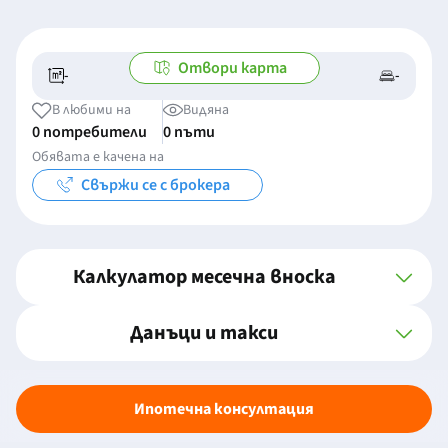
Отвори карта
-
-
-/-
-
В любими на
Видяна
0 потребители
0 пъти
Обявата е качена на
Свържи се с брокера
Калкулатор месечна вноска
Данъци и такси
Ипотечна консултация