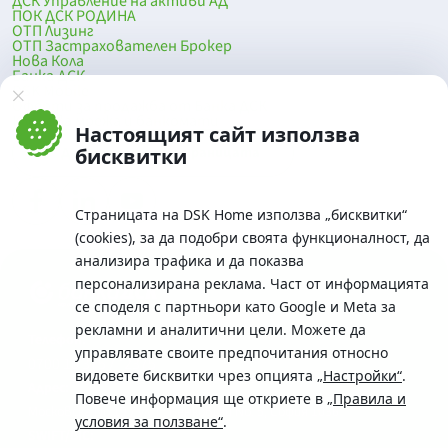
ДСК Управление на активи АД
ПОК ДСК РОДИНА
ОТП Лизинг
ОТП Застрахователен Брокер
Нова Кола
Банка ДСК
DSK Mobile
Оферти за продажба от Банка ДСК
Клонова мрежа и банкомати
Настоящият сайт използва
До началото на страницата
бисквитки
Страницата на DSK Home използва „бисквитки“
(cookies), за да подобри своята функционалност, да
анализира трафика и да показва
персонализирана реклама. Част от информацията
се споделя с партньори като Google и Meta за
рекламни и аналитични цели. Можете да
Телефон:
управлявате своите предпочитания относно
0700 10 375 / *2375
видовете бисквитки чрез опцията
„Настройки“
.
Aдрес:
Повече информация ще откриете в
„Правила и
Московска No.19 / ул. Г. Бенковски No. 5, София 1036
условия за ползване“
.
SWIFT/BIC: