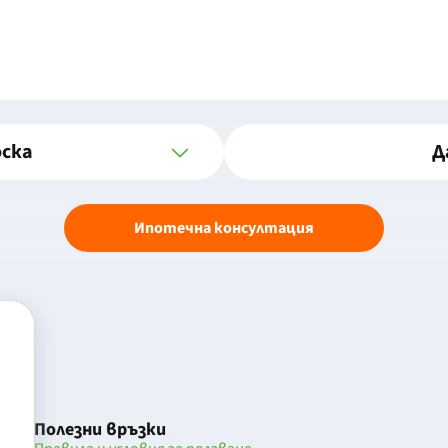
оска
Д
Ипотечна консултация
Полезни връзки