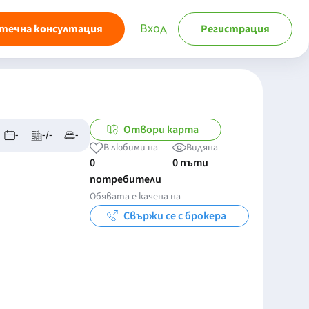
Вход
течна консултация
Регистрация
Отвори карта
-
-/-
-
В любими на
Видяна
0
0 пъти
потребители
Обявата е качена на
Свържи се с брокера