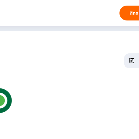
Ипо
-