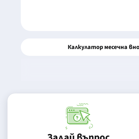
Калкулатор месечна вн
Задай въпрос