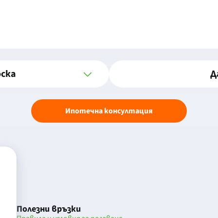
оска
Д
Ипотечна консултация
Полезни връзки