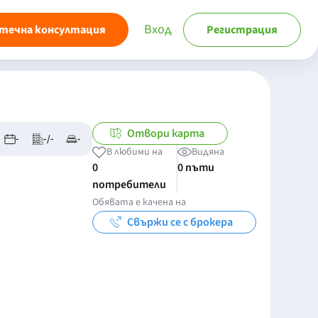
Вход
течна консултация
Регистрация
Отвори карта
-
-/-
-
В любими на
Видяна
0
0 пъти
потребители
Обявата е качена на
Свържи се с брокера