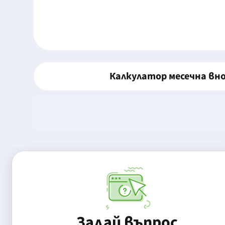
Калкулатор месечна вн
Задай въпрос