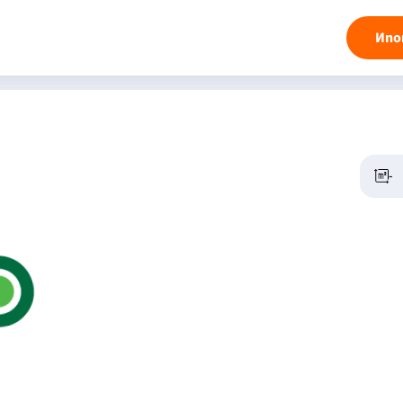
Ипо
-