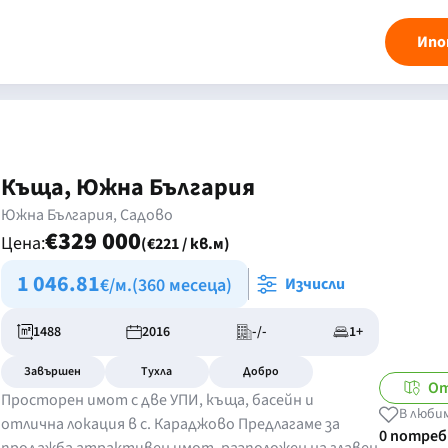
Ипо
Къща, Южна България
Южна България, Садово
€329 000
Цена:
(€221 / кв.м)
1 046.81
€/м.
(360 месеца)
Изчисли
1488
2016
-/-
1+
Завършен
Тухла
Добро
От
Просторен имот с две УПИ, къща, басейн и
В люби
отлична локация в с. Караджово Предлагаме за
0 потре