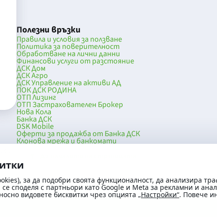
Полезни връзки
Правила и условия за ползване
Политика за поверителност
Обработване на лични данни
Финансови услуги от разстояние
ДСК Дом
ДСК Агро
ДСК Управление на активи АД
ПОК ДСК РОДИНА
ОТП Лизинг
ОТП Застрахователен Брокер
Нова Кола
Банка ДСК
DSK Mobile
Оферти за продажба от Банка ДСК
Клонова мрежа и банкомати
036
До началото на страницата
витки
okies), за да подобри своята функционалност, да анализира тра
се споделя с партньори като Google и Meta за рекламни и ана
носно видовете бисквитки чрез опцията
„Настройки“
. Повече 