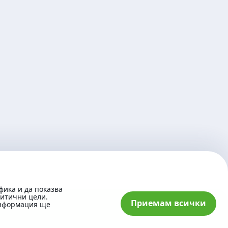
фика и да показва
литични цели.
Приемам всички
информация ще
© 2026 „Банка ДСК“ АД