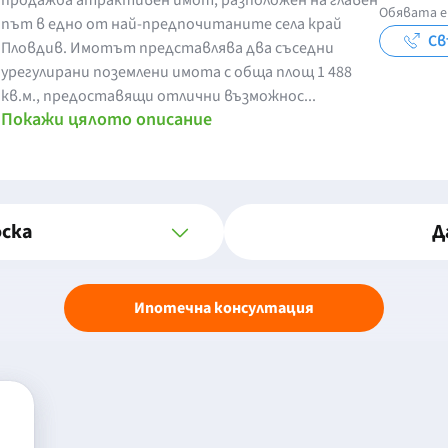
продажба атрактивен имот, разположен на главен
Обявата е
път в едно от най-предпочитаните села край
Св
Пловдив. Имотът представлява два съседни
урегулирани поземлени имота с обща площ 1 488
кв.м., предоставящи отлични възможнос...
Покажи цялото описание
оска
Д
Ипотечна консултация