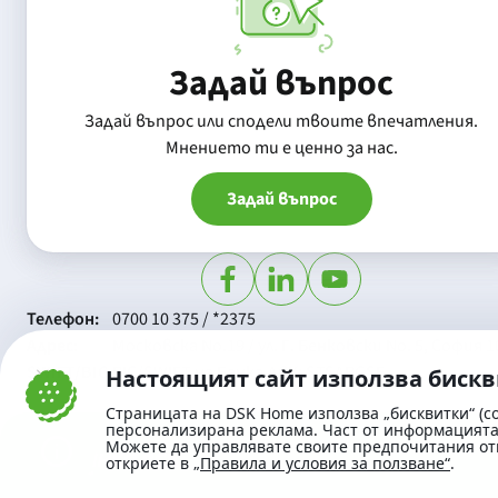
Задай въпрос
Задай въпрос или сподели твоите впечатления.
Mнението ти е ценно за нас.
Задай въпрос
Телефон:
0700 10 375 / *2375
Aдрес:
Московска No.19 / ул. Г. Бенковски No. 5, София 1
SWIFT/BIC:
BIC/SWIFT на Банка ДСК: STSABGSF
Настоящият сайт използва биск
Страницата на DSK Home използва „бисквитки“ (co
персонализирана реклама. Част от информацията 
Можете да управлявате своите предпочитания от
откриете в
„Правила и условия за ползване“
.